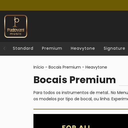
Standard
Premium
Heavytone
Signature
Início
-
Bocais Premium
-
Heavytone
Bocais Premium
Para todos os instrumentos de metal.. No Me
os modelos por tipo de bocal, ou linha. Experim