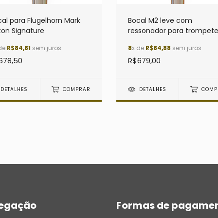
al para Flugelhorn Mark
Bocal M2 leve com
ton Signature
ressonador para trompet
de
R$84,81
sem juros
8
x de
R$84,88
sem juros
678,50
R$679,00
DETALHES
COMPRAR
DETALHES
COMP
egação
Formas de pagame