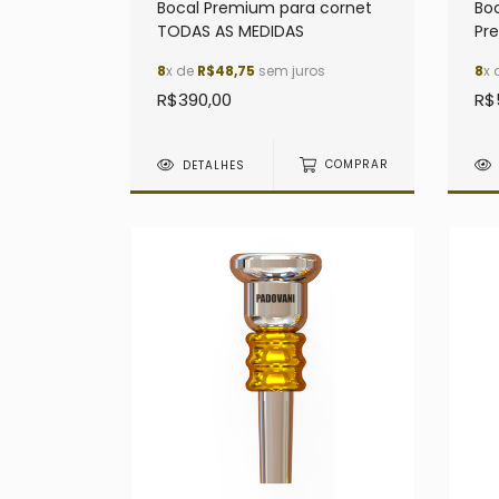
Bocal Premium para cornet
Bo
TODAS AS MEDIDAS
Pr
8
x de
R$48,75
sem juros
8
x 
R$390,00
R$
DETALHES
COMPRAR