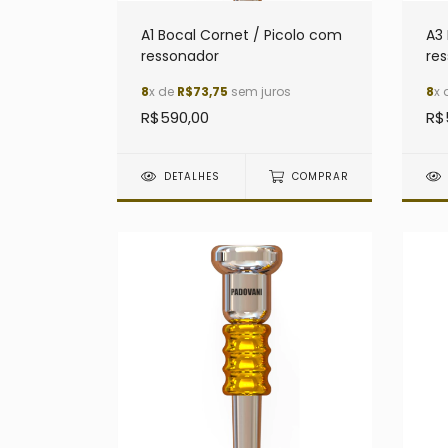
A1 Bocal Cornet / Picolo com
A3 
ressonador
re
8
x de
R$73,75
sem juros
8
x 
R$590,00
R$
DETALHES
COMPRAR