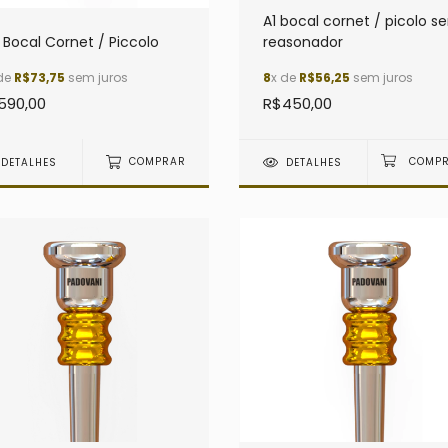
A1 bocal cornet / picolo s
Bocal Cornet / Piccolo
reasonador
de
R$73,75
sem juros
8
x de
R$56,25
sem juros
590,00
R$450,00
DETALHES
COMPRAR
DETALHES