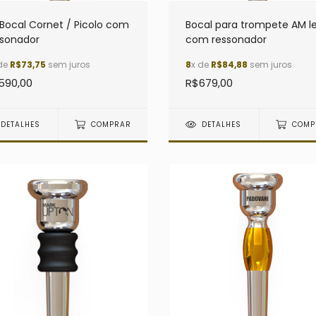
Bocal Cornet / Picolo com
Bocal para trompete AM l
ssonador
com ressonador
de
R$73,75
sem juros
8
x de
R$84,88
sem juros
590,00
R$679,00
DETALHES
COMPRAR
DETALHES
COMP