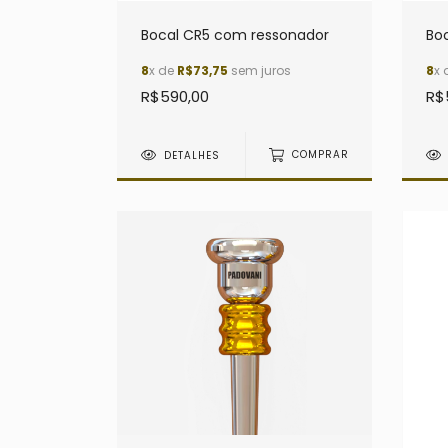
Bocal CR5 com ressonador
Bo
8
x de
R$73,75
sem juros
8
x 
R$590,00
R$
DETALHES
COMPRAR