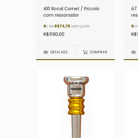
A10 Bocal Cornet / Piccolo
A7
com ressonador
re
8
x de
R$73,75
sem juros
8
x 
R$590,00
R$
DETALHES
COMPRAR