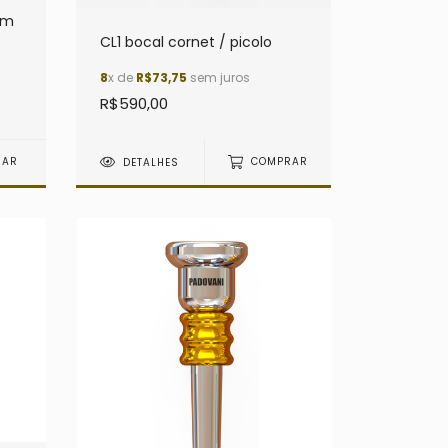
em
CL1 bocal cornet / picolo
8
x de
R$73,75
sem juros
R$590,00
DETALHES
COMPRAR