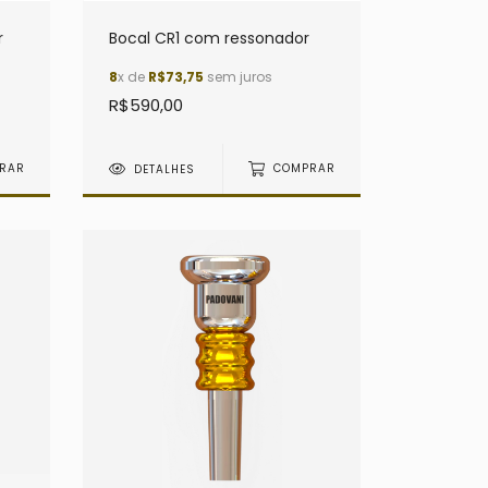
r
Bocal CR1 com ressonador
8
x de
R$73,75
sem juros
R$590,00
RAR
DETALHES
COMPRAR