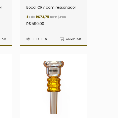
or
Bocal CR7 com ressonador
8
x de
R$73,75
sem juros
R$590,00
RAR
DETALHES
COMPRAR