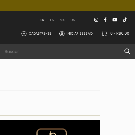
BR
ES
MX
US
0
R$0,00
CADASTRE-SE
INICIAR SESSÃO
-
hier
Info