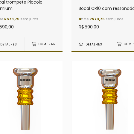
cal trompete Piccolo
emium
Bocal CR10 com ressonad
de
R$73,75
sem juros
8
x de
R$73,75
sem juros
590,00
R$590,00
DETALHES
COMPRAR
DETALHES
COMP