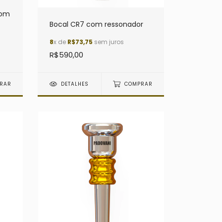
com
Bocal CR7 com ressonador
8
x de
R$73,75
sem juros
R$590,00
RAR
DETALHES
COMPRAR