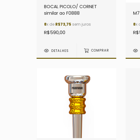
BOCAL PICOLO/ CORNET
similar ao F0888
M7 
8
x de
R$73,75
sem juros
8
x 
R$590,00
R$
DETALHES
COMPRAR