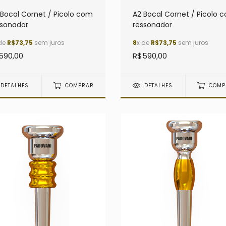
 Bocal Cornet / Picolo com
A2 Bocal Cornet / Picolo 
ssonador
ressonador
de
R$73,75
sem juros
8
x de
R$73,75
sem juros
590,00
R$590,00
DETALHES
COMPRAR
DETALHES
COMP