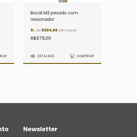
Bocal M3 pesado com
e
ressonador
8
x de
R$84,88
sem juros
R$679,00
RAR
DETALHES
COMPRAR
nto
Newsletter