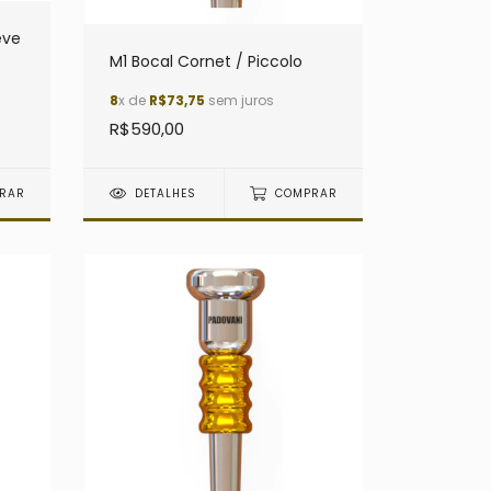
eve
M1 Bocal Cornet / Piccolo
8
x de
R$73,75
sem juros
R$590,00
RAR
DETALHES
COMPRAR