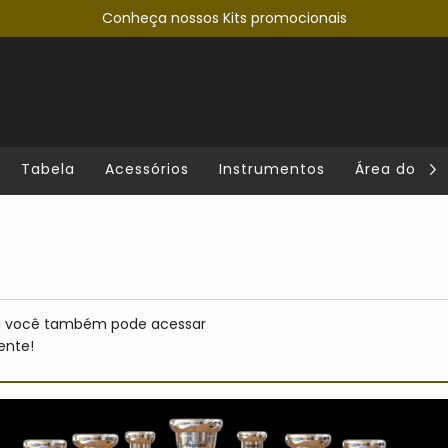
Conheça nossos Kits promocionais
Tabela
Acessórios
Instrumentos
Área do lut
nu você também pode acessar
ente!