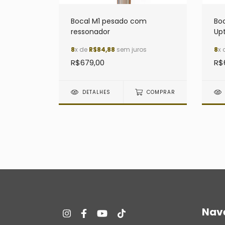
Bocal M1 pesado com
Boc
ressonador
Up
8
x de
R$84,88
sem juros
8
x 
R$679,00
R$
DETALHES
COMPRAR
Nav