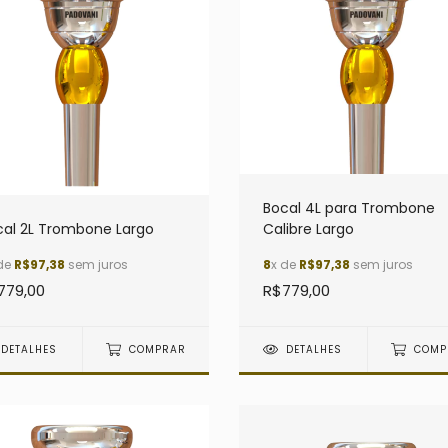
Bocal 4L para Trombone
cal 2L Trombone Largo
Calibre Largo
de
R$97,38
sem juros
8
x de
R$97,38
sem juros
779,00
R$779,00
DETALHES
COMPRAR
DETALHES
COMP