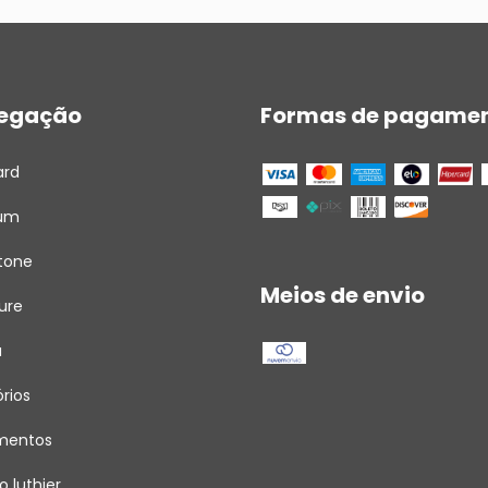
egação
Formas de pagame
ard
um
tone
Meios de envio
ure
a
rios
umentos
o luthier