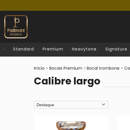
Standard
Premium
Heavytone
Signature
Início
-
Bocais Premium
-
Bocal trombone
-
Ca
Calibre largo