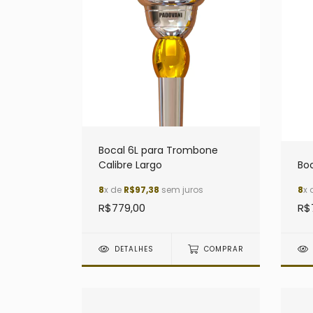
Bocal 6L para Trombone
Calibre Largo
Bo
8
x de
R$97,38
sem juros
8
x 
R$779,00
R$
DETALHES
COMPRAR