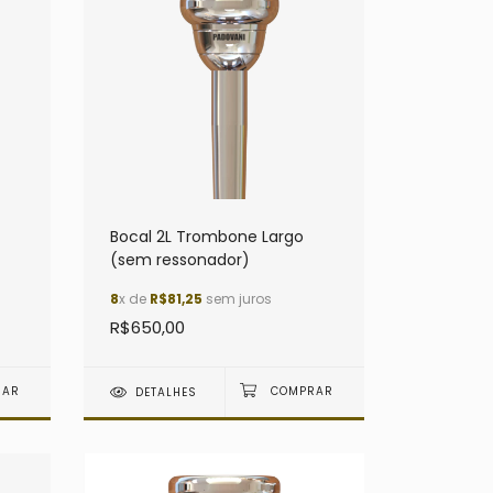
Bocal 2L Trombone Largo
(sem ressonador)
8
x de
R$81,25
sem juros
R$650,00
DETALHES