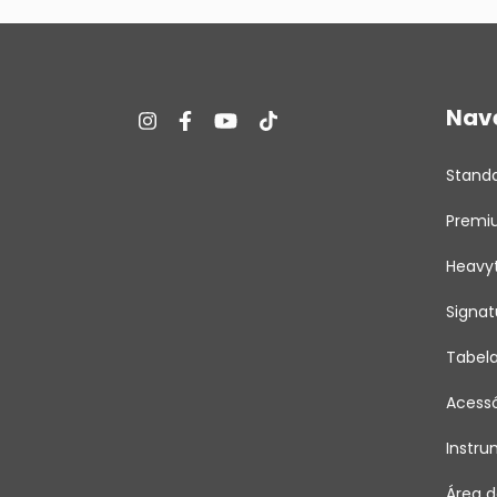
Nav
Stand
Premi
Heavy
Signat
Tabel
Acessó
Instr
Área d