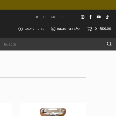
BR
ES
MX
US
0
R$0,00
CADASTRE-SE
INICIAR SESSÃO
-
hier
Info