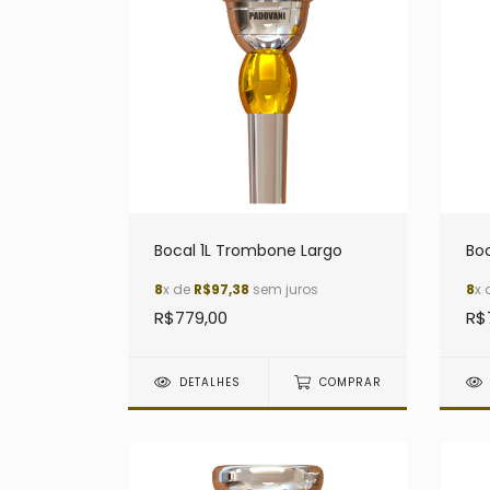
Bocal 1L Trombone Largo
Bo
8
x de
R$97,38
sem juros
8
x 
R$779,00
R$
DETALHES
COMPRAR