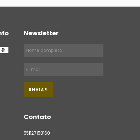
nto
Newsletter
Contato
551127158160