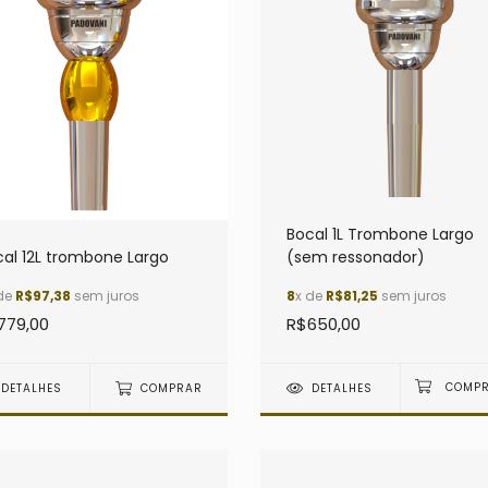
Bocal 1L Trombone Largo
cal 12L trombone Largo
(sem ressonador)
de
R$97,38
sem juros
8
x de
R$81,25
sem juros
779,00
R$650,00
DETALHES
COMPRAR
DETALHES