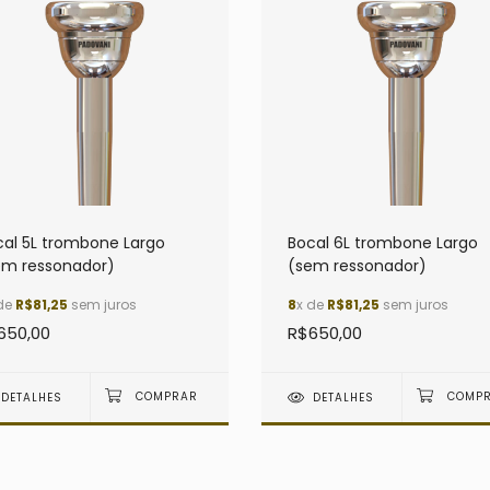
cal 5L trombone Largo
Bocal 6L trombone Largo
em ressonador)
(sem ressonador)
de
R$81,25
sem juros
8
x de
R$81,25
sem juros
650,00
R$650,00
DETALHES
DETALHES