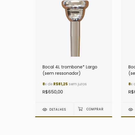
Bocal 4L trombone* Largo
Bo
(sem ressonador)
(s
8
x de
R$81,25
sem juros
8
x 
R$650,00
R$
DETALHES