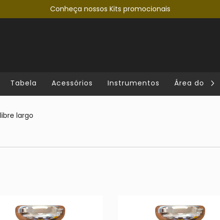
Conheça nossos Kits promocionais
Tabela
Acessórios
Instrumentos
Área do lut
libre largo