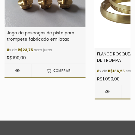
Jogo de pescoços de pisto para
trompete fabricado em latão
8
x de
R$23,75
sem juros
FLANGE ROSQUEÁV
R$190,00
DE TROMPA
8
x de
R$136,25
sem 
COMPRAR
R$1.090,00